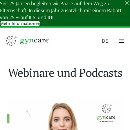
Seit 25 Jahren begleiten wir Paare auf dem Weg zur
Elternschaft. In diesem Jahr zusätzlich mit einem Rabatt
von 25 % auf ICSI und IUI.
Mehr Informationen
Details schließen
DE
EN
HU
Webinare und Podcasts
SR
SK