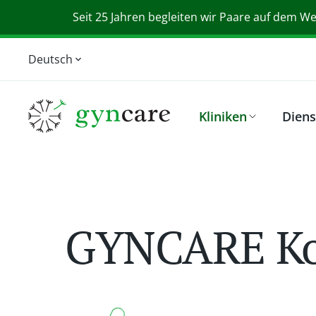
Seit 25 Jahren begleiten wir Paare auf dem Weg
Deutsch
English
Magyar
Kliniken
Diens
Srpski
Slovensky
GYNCARE Ko