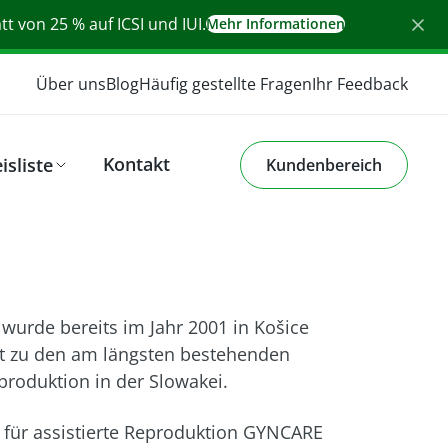
t von 25 % auf ICSI und IUI.
Mehr Informationen
Über uns
Blog
Häufig gestellte Fragen
Ihr Feedback
Kontakt
isliste
Kundenbereich
 wurde bereits im Jahr 2001 in Košice
it zu den am längsten bestehenden
eproduktion in der Slowakei.
m für assistierte Reproduktion GYNCARE