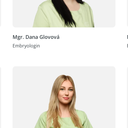
+421 556 334 030
+421 948 680 688
Link zur Direktbuchung
Mgr. Dana Glovová
Embryologin