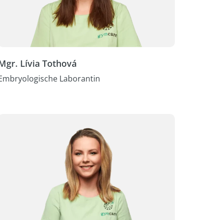
Mgr. Lívia Tothová
Embryologische Laborantin