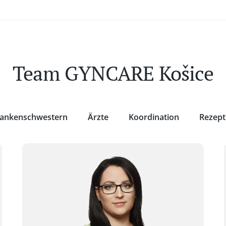
Team GYNCARE Košice
ankenschwestern
Ärzte
Koordination
Rezept
Slovenskej jednoty 8, Košice
Reservierung:
Code „CRYSTAL_10_GYNCARE“ erhalten Sie einen R
10 % auf den regulären Preis.
rezervacie@hotelcrystal.sk