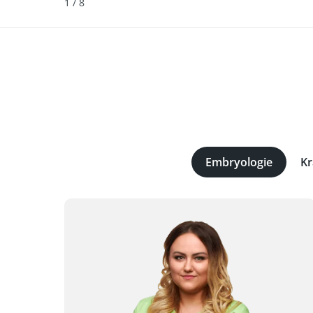
1
/
8
Embryologie
Kr
Mit dem 