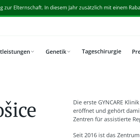
 zur Elternschaft. In diesem Jahr zusätzlich mit einem Rabat
Hotel Yasmin
Tageschirurgie
tleistungen
Genetik
Pre
šice
Die erste GYNCARE Klinik
eröffnet und gehört dam
Zentren für assistierte R
Seit 2016 ist das Zentru