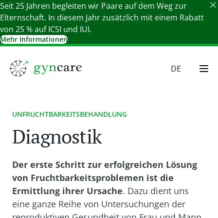
Seit 25 Jahren begleiten wir Paare auf dem Weg zur
Elternschaft. In diesem Jahr zusätzlich mit einem Rabatt
von 25 % auf ICSI und IUI.
Mehr Informationen
Details schließen
DE
EN
HU
UNFRUCHTBARKEITSBEHANDLUNG
SR
Diagnostik
SK
Der erste Schritt zur erfolgreichen Lösung
von Fruchtbarkeitsproblemen ist die
Ermittlung ihrer Ursache
. Dazu dient uns
eine ganze Reihe von Untersuchungen der
reproduktiven Gesundheit von Frau und Mann.