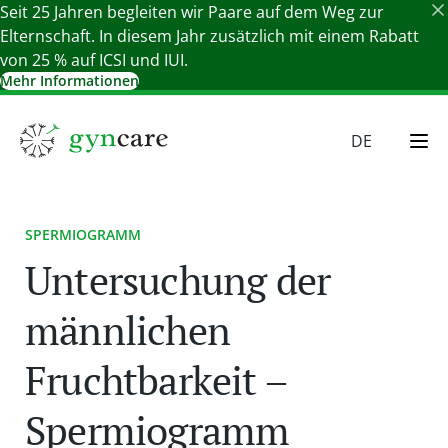
Seit 25 Jahren begleiten wir Paare auf dem Weg zur
Elternschaft. In diesem Jahr zusätzlich mit einem Rabatt
von 25 % auf ICSI und IUI.
Mehr Informationen
Details schließen
DE
EN
HU
SPERMIOGRAMM
SR
Untersuchung der
SK
männlichen
Fruchtbarkeit –
Spermiogramm