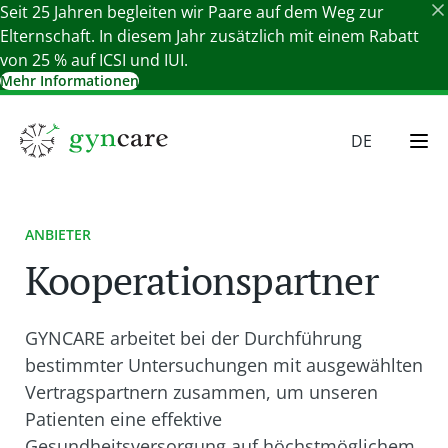
Seit 25 Jahren begleiten wir Paare auf dem Weg zur
Elternschaft. In diesem Jahr zusätzlich mit einem Rabatt
von 25 % auf ICSI und IUI.
Mehr Informationen
Details schließen
DE
EN
HU
ANBIETER
SR
Kooperationspartner
SK
GYNCARE arbeitet bei der Durchführung
bestimmter Untersuchungen mit ausgewählten
Vertragspartnern zusammen, um unseren
Patienten eine effektive
Gesundheitsversorgung auf höchstmöglichem