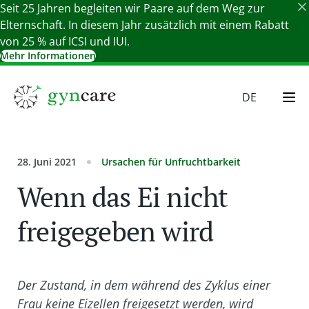
Seit 25 Jahren begleiten wir Paare auf dem Weg zur
Elternschaft. In diesem Jahr zusätzlich mit einem Rabatt
von 25 % auf ICSI und IUI.
Mehr Informationen
Details schließen
DE
EN
HU
28. Juni 2021
Ursachen für Unfruchtbarkeit
SR
Wenn das Ei nicht
SK
freigegeben wird
Der Zustand, in dem während des Zyklus einer
Frau keine Eizellen freigesetzt werden, wird