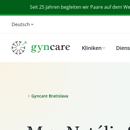
Seit 25 Jahren begleiten wir Paare auf dem Weg
Deutsch
English
Magyar
Kliniken
Diens
Srpski
Slovensky
Gyncare Bratislava