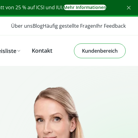
t von 25 % auf ICSI und IUI.
Mehr Informationen
Über uns
Blog
Häufig gestellte Fragen
Ihr Feedback
Kontakt
isliste
Kundenbereich