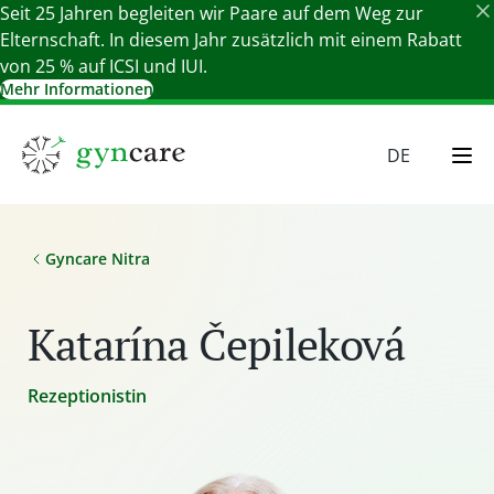
Seit 25 Jahren begleiten wir Paare auf dem Weg zur
Elternschaft. In diesem Jahr zusätzlich mit einem Rabatt
von 25 % auf ICSI und IUI.
Mehr Informationen
Details schließen
DE
EN
HU
Gyncare Nitra
SR
SK
Katarína Čepileková
Rezeptionistin