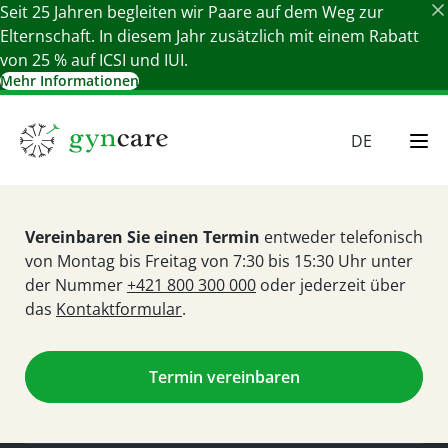
Seit 25 Jahren begleiten wir Paare auf dem Weg zur
Elternschaft. In diesem Jahr zusätzlich mit einem Rabatt
von 25 % auf ICSI und IUI.
Mehr Informationen
Details schließen
DE
EN
HU
Vereinbaren Sie einen Termin
entweder telefonisch
SR
von Montag bis Freitag von 7:30 bis 15:30 Uhr unter
SK
der Nummer
+421 800 300 000
oder jederzeit über
das
Kontaktformular
.
Termin vereinbaren