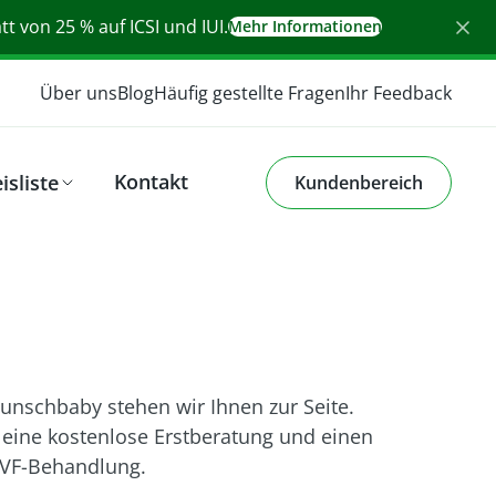
t von 25 % auf ICSI und IUI.
Mehr Informationen
Über uns
Blog
Häufig gestellte Fragen
Ihr Feedback
Kontakt
isliste
Kundenbereich
nschbaby stehen wir Ihnen zur Seite.
 eine kostenlose Erstberatung und einen
 IVF-Behandlung.